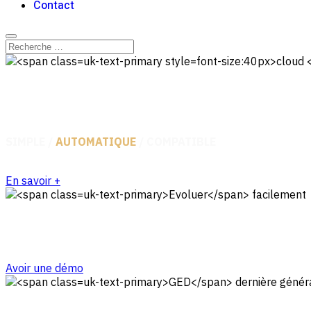
Contact
cloud
dédié
BTP
SIMPLE /
AUTOMATIQUE
/ COMPATIBLE
En savoir +
Utilisable pour tous
Evoluer
facilement
Avoir une démo
Optimiser vos échanges